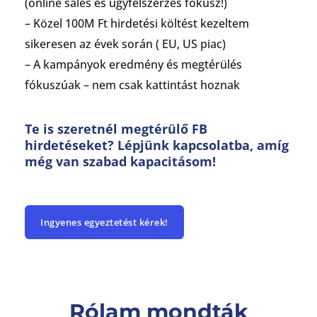
(online sales és ügyfélszerzés fókusz!)
– Közel 100M Ft hirdetési költést kezeltem
sikeresen az évek során ( EU, US piac)
– A kampányok eredmény és megtérülés
fókuszúak – nem csak kattintást hoznak
Te is szeretnél megtérülő FB
hirdetéseket? Lépjünk kapcsolatba, amíg
még van szabad kapacitásom!
Ingyenes egyeztetést kérek!
Rólam mondták