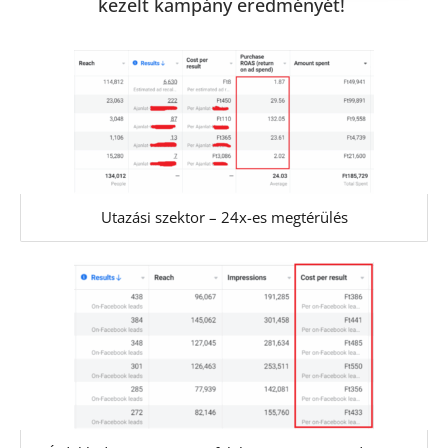
kezelt kampány eredményét!
Utazási szektor – 24x-es megtérülés