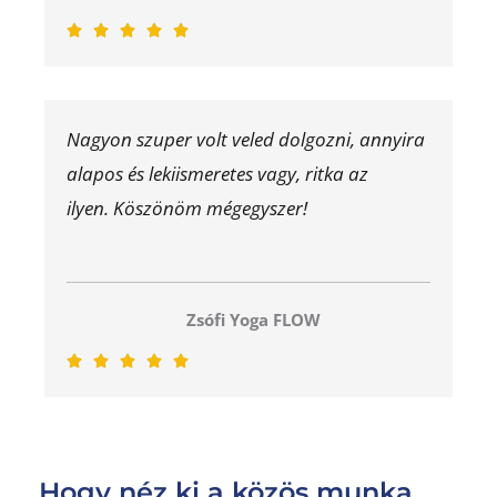
R





a
t
e
Nagyon szuper volt veled dolgozni, annyira
d
alapos és lekiismeretes vagy, ritka az
5
o
ilyen. Köszönöm mégegyszer!
u
t
o
Zsófi Yoga FLOW
f
5
R





a
t
e
d
Hogy néz ki a közös munka