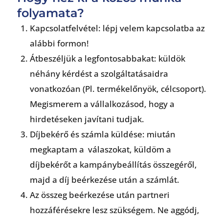
5
folyamata?
o
Kapcsolatfelvétel: lépj velem kapcsolatba az
u
alábbi formon!
t
o
Átbeszéljük a legfontosabbakat: küldök
f
néhány kérdést a szolgáltatásaidra
5
vonatkozóan (Pl. termékelőnyök, célcsoport).
Megismerem a vállalkozásod, hogy a
hirdetéseken javítani tudjak.
Díjbekérő és számla küldése: miután
megkaptam a válaszokat, küldöm a
díjbekérőt a kampánybeállítás összegéről,
majd a díj beérkezése után a számlát.
Az összeg beérkezése után partneri
hozzáférésekre lesz szükségem. Ne aggódj,