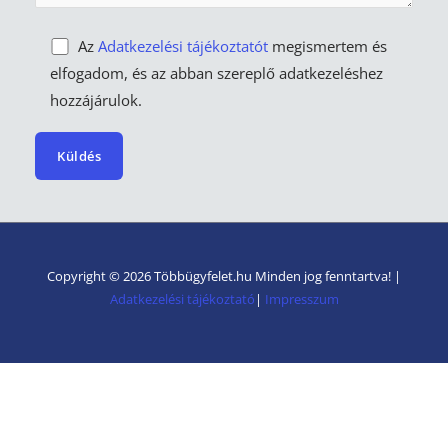
Az
Adatkezelési tájékoztatót
megismertem és
elfogadom, és az abban szereplő adatkezeléshez
hozzájárulok.
A
l
t
Copyright © 2026 Többügyfelet.hu Minden jog fenntartva! |
e
Adatkezelési tájékoztató
|
Impresszum
r
n
a
t
i