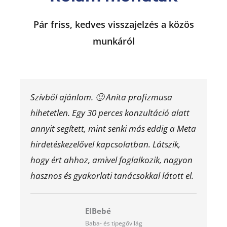
Pár friss, kedves visszajelzés a közös
munkáról
Szívből ajánlom. 🙂 Anita profizmusa
hihetetlen. Egy 30 perces konzultáció alatt
annyit segített, mint senki más eddig a Meta
hirdetéskezelővel kapcsolatban. Látszik,
hogy ért ahhoz, amivel foglalkozik, nagyon
hasznos és gyakorlati tanácsokkal látott el.
ElBebé
Baba- és tipegővilág