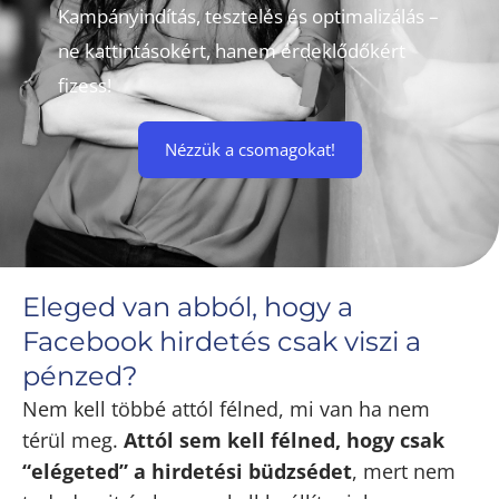
Kampányindítás, tesztelés és optimalizálás –
ne kattintásokért, hanem érdeklődőkért
fizess!
Nézzük a csomagokat!
Eleged van abból, hogy a
Facebook hirdetés csak viszi a
pénzed?
Nem kell többé
attól félned, mi van ha nem
térül meg.
Attól sem kell félned, hogy csak
“elégeted” a hirdetési büdzsédet
, mert nem